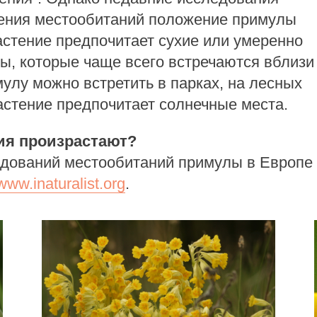
овения местообитаний положение примулы
астение предпочитает сухие или умеренно
ы, которые чаще всего встречаются вблизи
улу можно встретить в парках, на лесных
растение предпочитает солнечные места.
ния произрастают
?
едований местообитаний примулы в Европе
/www.inaturalist.org
.