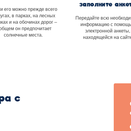
заполните анке
и его можно прежде всего
лугах, в парках, на лесных
Передайте всю необход
ках и на обочинах дорог –
информацию с помощ
 общем он предпочитает
электронной анкеты,
солнечные места.
находящейся на сайт
ра с