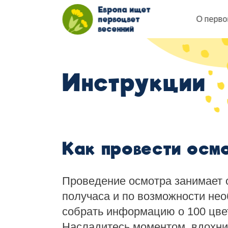
Европа ищет
первоцвет
О перво
весенний
Инструкции
Как провести осм
Проведение осмотра занимает 
получаса и по возможности не
собрать информацию о 100 цве
Насладитесь моментом, вдохни