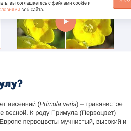
Я СО
ать, вы соглашаетесь с файлами cookie и
словиями
веб-сайта.
мулу
?
ет весенний (
Primula veris
) – травянистое
е весной. К роду Примула (Первоцвет)
 Европе первоцветы мучнистый, высокий и