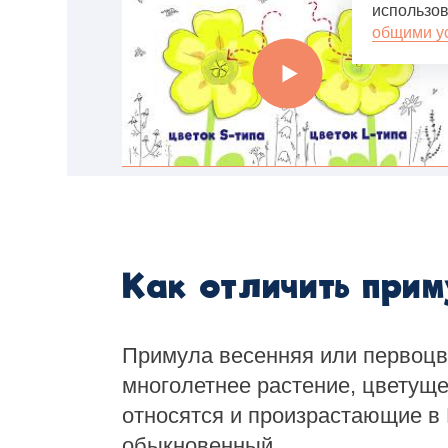
использов
общими у
Как отличить при
Примула весенняя или первоцв
многолетнее растение, цветуще
относятся и произрастающие в
обыкновенный.