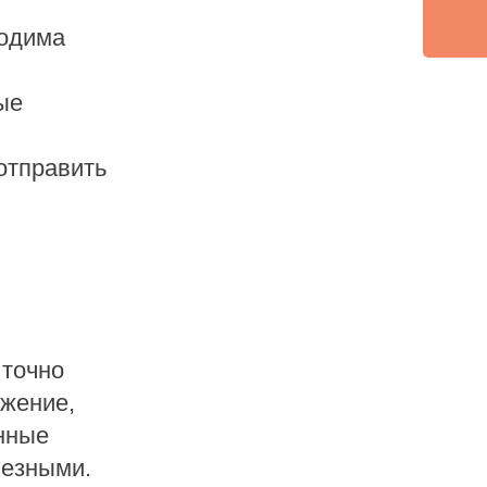
ходима
ые
 отправить
 точно
ожение,
нные
лезными.