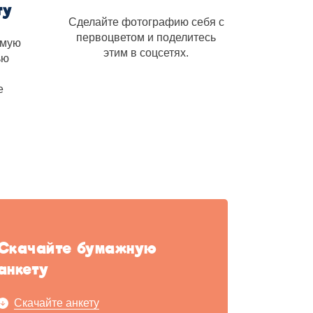
ту
Сделайте фотографию себя с
первоцветом и поделитесь
имую
этим в соцсетях.
ью
е
Скачайте бумажную
анкету
Скачайте анкету