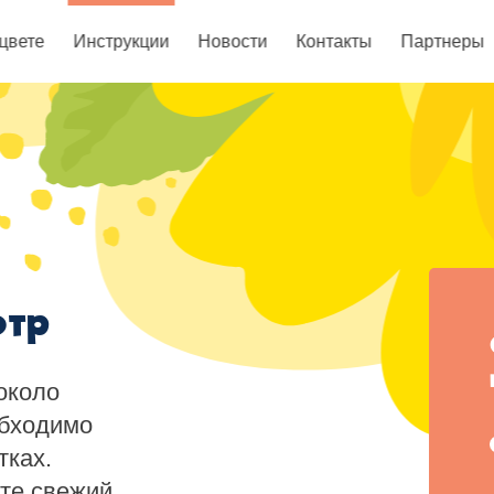
цвете
Инструкции
Новости
Контакты
Партнеры
отр
около
обходимо
тках.
те свежий