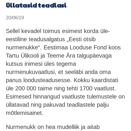
üllatasid teadlasi
20/06/19
Sellel kevadel toimus esimest korda üle-
eestiline teadusalgatus „Eesti otsib
nurmenukke“. Eestimaa Looduse Fond koos
Tartu Ülikooli ja Teeme Ära talgupäevaga
kutsus inimesi üles tegema
nurmenukuvaatlusi, et seeläbi anda oma
panus loodusteadusesse. Kokku kaardistati
üle 200 000 taime ning tehti 1700 vaatlust.
Esimesed hinnangud vaatluste tulemustele on
üllatavad ning pakuvad teadlastele palju
mõtlemisainet.
Nurmenukk on hea mudelliik ja aitab