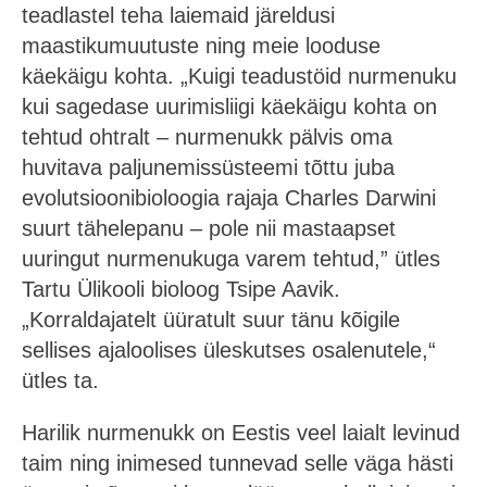
teadlastel teha laiemaid järeldusi
maastikumuutuste ning meie looduse
käekäigu kohta. „Kuigi teadustöid nurmenuku
kui sagedase uurimisliigi käekäigu kohta on
tehtud ohtralt – nurmenukk pälvis oma
huvitava paljunemissüsteemi tõttu juba
evolutsioonibioloogia rajaja Charles Darwini
suurt tähelepanu – pole nii mastaapset
uuringut nurmenukuga varem tehtud,” ütles
Tartu Ülikooli bioloog Tsipe Aavik.
„Korraldajatelt üüratult suur tänu kõigile
sellises ajaloolises üleskutses osalenutele,“
ütles ta.
Harilik nurmenukk on Eestis veel laialt levinud
taim ning inimesed tunnevad selle väga hästi