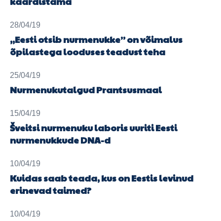
kaardistama
28/04/19
„Eesti otsib nurmenukke” on võimalus
õpilastega looduses teadust teha
25/04/19
Nurmenukutalgud Prantsusmaal
15/04/19
Šveitsi nurmenuku laboris uuriti Eesti
nurmenukkude DNA-d
10/04/19
Kuidas saab teada, kus on Eestis levinud
erinevad taimed?
10/04/19