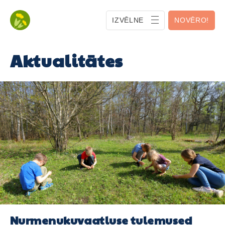
IZVĒLNE
NOVĒRO!
Aktualitātes
Nurmenukuvaatluse tulemused