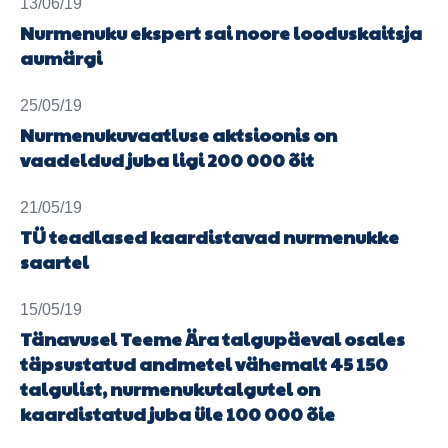
13/06/19
Nurmenuku ekspert sai noore looduskaitsja
aumärgi
25/05/19
Nurmenukuvaatluse aktsioonis on
vaadeldud juba ligi 200 000 õit
21/05/19
TÜ teadlased kaardistavad nurmenukke
saartel
15/05/19
Tänavusel Teeme Ära talgupäeval osales
täpsustatud andmetel vähemalt 45 150
talgulist, nurmenukutalgutel on
kaardistatud juba üle 100 000 õie