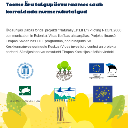
Teeme Ära talgupäeva raames saab
korraldada nurmenukutalgud
©
Igaunijas Dabas fonds, projekts "NaturallyEst LIFE" (Piloting Natura 2000
communication in Estonia). Visas tiesības aizsargātas. Projektu finansē
Eiropas Savienības LIFE programma, nodibinājums SA
Keskkonnainvesteeringute Keskus (Vides investīciju centrs) un projekta
partneri. Šī mājaslapa var nesaturēt Eiropas Komisijas oficiālo viedokli.