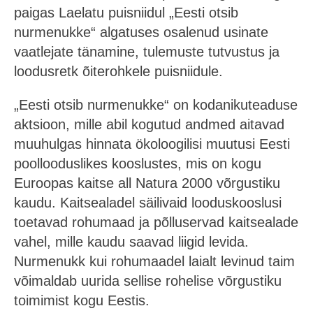
paigas Laelatu puisniidul „Eesti otsib
nurmenukke“ algatuses osalenud usinate
vaatlejate tänamine, tulemuste tutvustus ja
loodusretk õiterohkele puisniidule.
„Eesti otsib nurmenukke“ on kodanikuteaduse
aktsioon, mille abil kogutud andmed aitavad
muuhulgas hinnata ökoloogilisi muutusi Eesti
poollooduslikes kooslustes, mis on kogu
Euroopas kaitse all Natura 2000 võrgustiku
kaudu. Kaitsealadel säilivaid looduskooslusi
toetavad rohumaad ja põlluservad kaitsealade
vahel, mille kaudu saavad liigid levida.
Nurmenukk kui rohumaadel laialt levinud taim
võimaldab uurida sellise rohelise võrgustiku
toimimist kogu Eestis.