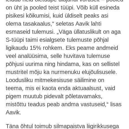
on üht ja pooled teist tüüpi. Võib küll esineda
pisikesi kõikumisi, kuid üldiselt peaks asi
olema tasakaalus,“ seletas Aavik lahti
esmaseid tulemusi. „Väga üllatuslikult on aga
S-tüüpi taimi esialgsete tulemuste põhjal
ligikaudu 15% rohkem. Eks peame andmeid
veel analüüsima, selle huvitava tulemuse
põhjusi uurima ning hindama, kas on sellistel
mustritel mõju ka nurmenuku elujõulisusele.
Loodusliku mitmekesisuse säilimine on
teema, mis ei kaota enda aktuaalsust, vaid
pigem muutub pidevalt põletavamaks,
mistõttu teadus peab andma vastuseid,“ lisas
Aavik.
Täna õhtul toimub silmapaistva liigirikkusega