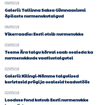
09/05/19
Galerii: Tallinna Saksa Gümnaasiumi
õpilaste nurmenukutalgud
06/05/19
Vikerraadio: Eesti otsib nurmenukke
03/05/19
Teeme Ära talgu kõrval saab osaleda ka
nurmenukkude vaatlustalgutel
02/05/19
Galerii: Kilingi-Nõmme talgulised
koristasid prügi ja osalesid teadustöös
02/05/19
Looduse fond kutsub Eesti nurmenukke