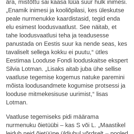
ära, mistõttu sai kaasa lüüa suur hulk inimesi.
„Enamik inimesi ja kooliõpilasi, kes üleskutse
peale nurmenukke kaardistasid, tegid enda
elu esimest loodusvaatlust. See näitab, et
tahe loodusvaatlusi teha ja teadusesse
panustada on Eestis suur ka nende seas, kes
tavaliselt sellega kokku ei puutu,“ ütles
Eestimaa Looduse Fondi looduskaitse ekspert
Silvia Lotman. „Lisaks aitab juba ühe sellise
vaatluse tegemise kogemus natuke paremini
mõista loodusandmete kogumise protsessi ja
looduse mitmekesisuse uurimist,“ lisas
Lotman.
Vaatluse tegemiseks pidi määrama
nurmenuku õietüübi – kas S või L. „Maastikel
leidub neid õietüüpe üldjuhul võrdselt – pooled