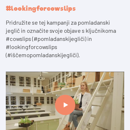
#lookingforcowslips
Pridružite se tej kampanji za pomladanski
jeglič in označite svoje objave s ključnikoma
#cowslips (#pomladanskijegliči) in
#lookingforcowslips
(#iščemopomladanskijegliči).