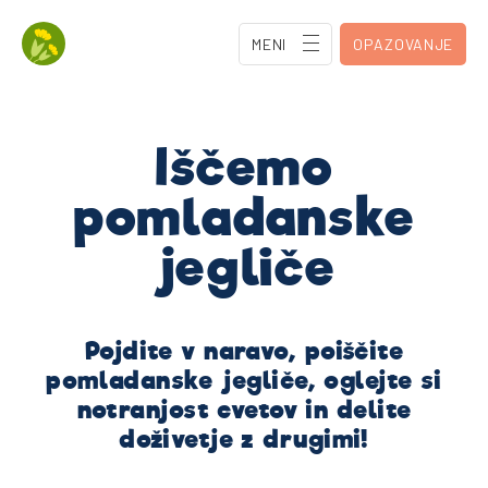
MENI
OPAZOVANJE
Iščemo
pomladanske
jegliče
Pojdite v naravo, poiščite
pomladanske jegliče, oglejte si
notranjost cvetov in delite
doživetje z drugimi!