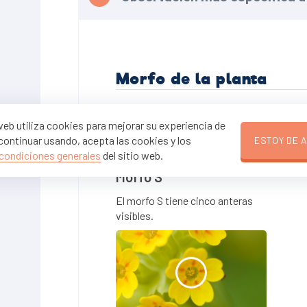
Morfo de la planta
Precisas observar 100 plantas. Cuando h
web utiliza cookies para mejorar su experiencia de
observa todas ellas. El morfo S tiene cinc
 continuar usando, acepta las cookies y los
El morfo L tiene solo una mancha visible (
ESTOY DE 
 condiciones generales
del sitio web.
Morfo S