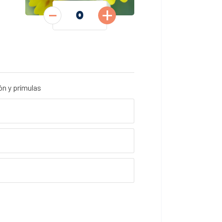
-
+
ón y prímulas