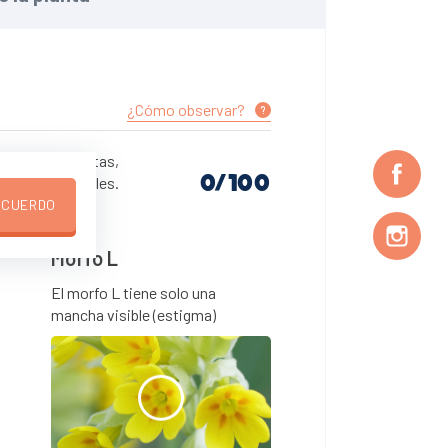
¿Cómo observar?
?
aya menos plantas,
0
o anteras visibles.
estigma).
ACUERDO
Morfo L