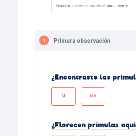
Primera observación
¿Encontraste las prímul
SÍ
NO
¿Florecen prímulas aquí